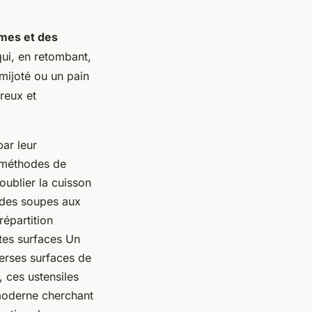
mes et des
qui, en retombant,
 mijoté ou un pain
ureux et
par leur
e méthodes de
 oublier la cuisson
t des soupes aux
répartition
ntes surfaces Un
iverses surfaces de
, ces ustensiles
 moderne cherchant