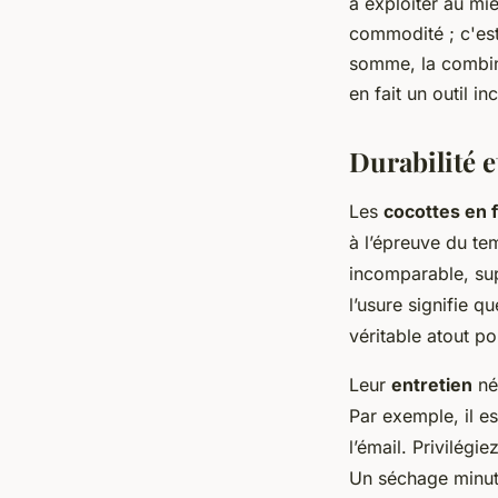
à exploiter au mi
commodité ; c'est
somme, la combin
en fait un outil i
Durabilité e
Les
cocottes en 
à l’épreuve du tem
incomparable, supp
l’usure signifie q
véritable atout po
Leur
entretien
né
Par exemple, il e
l’émail. Privilég
Un séchage minuti