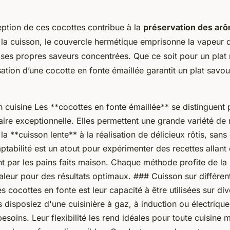
eption de ces cocottes contribue à la
préservation des arô
 la cuisson, le couvercle hermétique emprisonne la vapeur 
de ses propres saveurs concentrées. Que ce soit pour un plat
ilisation d’une cocotte en fonte émaillée garantit un plat savo
 cuisine Les **cocottes en fonte émaillée** se distinguent 
aire exceptionnelle. Elles permettent une grande variété d
 la **cuisson lente** à la réalisation de délicieux rôtis, sans
aptabilité est un atout pour expérimenter des recettes allan
t par les pains faits maison. Chaque méthode profite de la 
aleur pour des résultats optimaux. ### Cuisson sur différe
es cocottes en fonte est leur capacité à être utilisées sur d
 disposiez d'une cuisinière à gaz, à induction ou électrique
esoins. Leur flexibilité les rend idéales pour toute cuisine