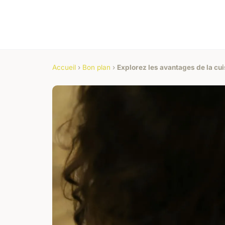
Accueil
›
Bon plan
›
Explorez les avantages de la cui