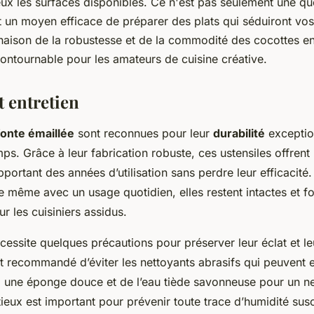
eux les surfaces disponibles. Ce n'est pas seulement une qu
 un moyen efficace de préparer des plats qui séduiront vos
aison de la robustesse et de la commodité des cocottes en
ncontournable pour les amateurs de cuisine créative.
t entretien
fonte émaillée
sont reconnues pour leur
durabilité
exception
ps. Grâce à leur fabrication robuste, ces ustensiles offrent
ortant des années d’utilisation sans perdre leur efficacité.
ue même avec un usage quotidien, elles restent intactes et f
ur les cuisiniers assidus.
cessite quelques précautions pour préserver leur éclat et l
st recommandé d’éviter les nettoyants abrasifs qui peuven
iez une éponge douce et de l’eau tiède savonneuse pour un n
eux est important pour prévenir toute trace d’humidité susce