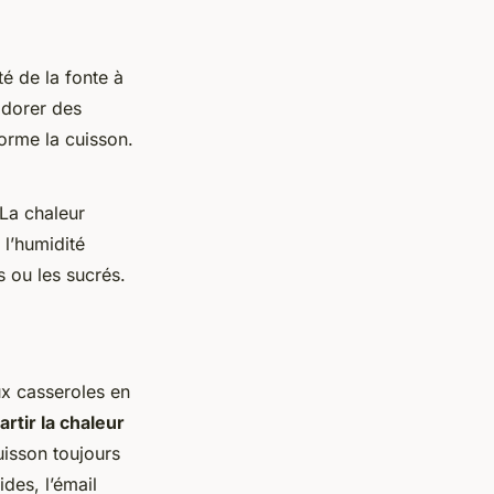
é de la fonte à
 dorer des
orme la cuisson.
 La chaleur
 l’humidité
 ou les sucrés.
ux casseroles en
artir la chaleur
uisson toujours
des, l’émail