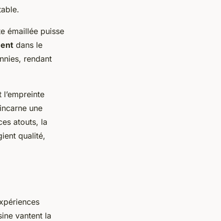
table.
te émaillée puisse
ment
dans le
nnies, rendant
 l’empreinte
 incarne une
es atouts, la
ient qualité,
xpériences
sine vantent la