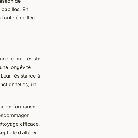
estion de
 papilles. En
 fonte émaillée
nelle, qui résiste
 une longévité
 Leur résistance à
onctionnelles, un
eur performance.
t endommager
ettoyage efficace.
ptible d’altérer