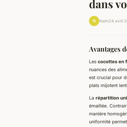
dans vo
N
Naïm
24 avril 
Avantages de
Les
cocottes en 
nuances des alime
est crucial pour 
plats mijotent le
La
répartition un
émaillée. Contrair
manière homogène,
uniformité permet 