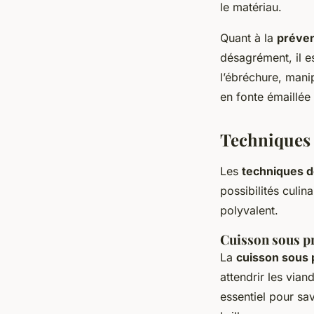
le matériau.
Quant à la
prévent
désagrément, il es
l’ébréchure, mani
en fonte émaillée 
Techniques 
Les
techniques d
possibilités culin
polyvalent.
Cuisson sous pr
La
cuisson sous 
attendrir les via
essentiel pour sa