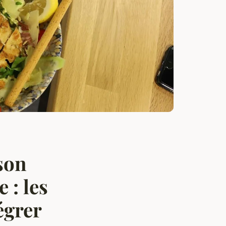
sson
 : les
égrer