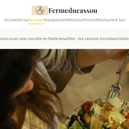
Fermeducassou
Accueil
Actu
Bon plan
Equipement
Minceur
Produit
Restaurant bar
sson avec une cocotte en fonte émaillée : les raisons incontournables