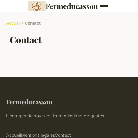
Fermeducassou
Accueil
›
Contact
Contact
Fermeducassou
Héritages de saveurs, transmissions de gestes.
Accueil
Mentions légales
Contact