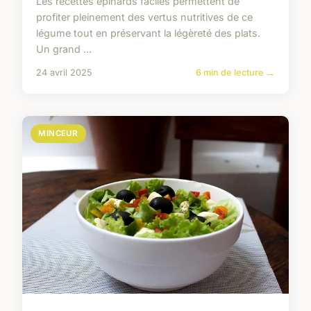
Les recettes épinards faciles permettent de
profiter pleinement des vertus nutritives de ce
légume tout en préservant la légèreté des plats.
Un grand ...
24 avril 2025
6 min de lecture →
MINCEUR