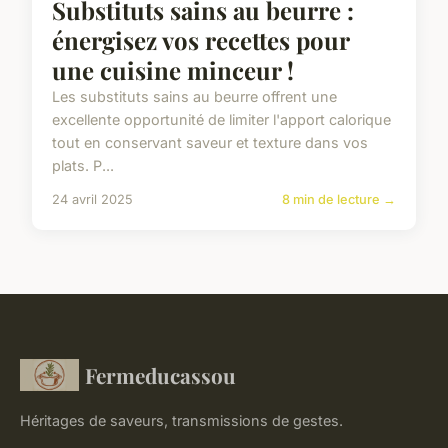
Substituts sains au beurre :
énergisez vos recettes pour
une cuisine minceur !
Les substituts sains au beurre offrent une
excellente opportunité de limiter l'apport calorique
tout en conservant saveur et texture dans vos
plats. P...
24 avril 2025
8 min de lecture →
Fermeducassou
Héritages de saveurs, transmissions de gestes.